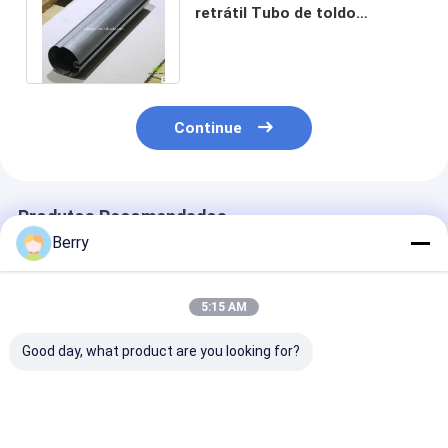
retrátil Tubo de toldo
galvanizado de 50 mm Dia Rv
Roller de toldo
Continue
Produtos Recomendados
Berry
5:15 AM
Good day, what product are you looking for?
70 mm Galvanizado
Tubos de toldo para
Tubo de
Carefree Toldo
balcão para
substituição d
Tubos de aço Toldo
autocaravanas
toldo de rolos