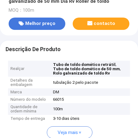
galvanizado de 50 mm Dia Rv Roller de toldo
MOQ：100m
Melhor preço
contacto
Descrição De Produto
,
Tubo de toldo domético retrátil
Realçar
,
Tubo de toldo domético de 50 mm
Rolo galvanizado de toldo Rv
Detalhes da
tubulação 2 pelo pacote
embalagem
Marca
DM
Número do modelo
66015
Quantidade de
100m
ordem mínima
Tempo de entrega
3-10 dias úteis
Veja mais