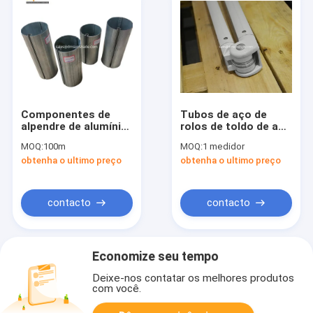
Componentes de
Tubos de aço de
alpendre de alumínio
rolos de toldo de aço
de tubos de rolos de
de 48 mm
MOQ:
100m
MOQ:
1 medidor
toldo de 60 mm
obtenha o ultimo preço
obtenha o ultimo preço
contacto
contacto
Economize seu tempo
Deixe-nos contatar os melhores produtos
com você.