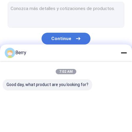
Telhas de estilo francês
tubo do rolo do toldo
Um guarda-chuva para pátio externo
Continue
Vela da máscara de Sun
Berry
Kit de telhado de pergola
Nossas Categorias
Toldo completo da gaveta
7:02 AM
Equipamento para fechaduras de rolos
Good day, what product are you looking for?
Ferramentas de
toldo retrátil
Áreos de janel
toldo retrátil
impermeável
retráteis