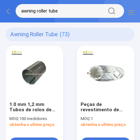
Awning Roller Tube
(73)
1.0 mm 1,2 mm
Peças de
Tubos de rolos de
revestimento de
toldo Faixa dianteira
telhado de alumínio
MOQ:
100 medidores
MOQ:
1
de tubo de rolos
obtenha o ultimo preço
obtenha o ultimo preço