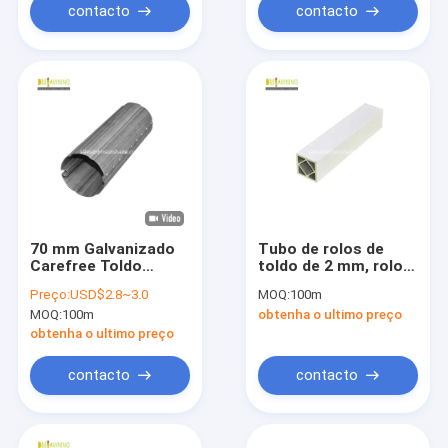
contacto
contacto
70 mm Galvanizado
Tubo de rolos de
Carefree Toldo
toldo de 2 mm, rolos
Tubos de aço Toldo
de tubos quadrados
Preço:
USD$2.8~3.0
MOQ:
100m
Roller Tubos
de alumínio de 78
MOQ:
100m
obtenha o ultimo preço
Assembléia
mm
obtenha o ultimo preço
contacto
contacto