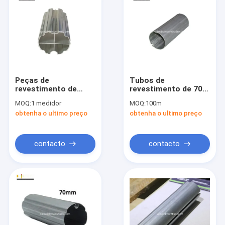
Peças de
Tubos de
revestimento de
revestimento de 70
tubos de rolos de
mm e 78 mm de
MOQ:
1 medidor
MOQ:
100m
toldo de alumínio de
alumínio
obtenha o ultimo preço
obtenha o ultimo preço
70 mm
contacto
contacto
Para casa
Produtos
Sobre nós