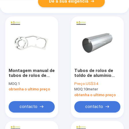
Dê a sua exigência
Montagem manual de
Tubos de rolos de
tubos de rolos de
toldo de alumínio
toldo de alumínio
Partes retráteis de
MOQ:
1
Preço:
US$3.4
toldo Tubos de
obtenha o ultimo preço
MOQ:
10meter
bobina
obtenha o ultimo preço
contacto
contacto