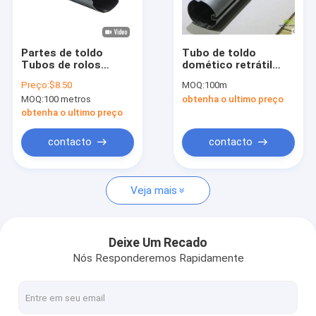
Visita à fábrica
Controle de qualidade
Partes de toldo
Tubo de toldo
Tubos de rolos
domético retrátil
Contacte-nos
galvanizados Tubos
Tubo de toldo
Preço:
$8.50
MOQ:
100m
de rolos 70 mm 78
galvanizado de 50
MOQ:
100 metros
obtenha o ultimo preço
mm 100 mm Tubos
mm Dia Rv Roller de
Notícias
de toldo
toldo
obtenha o ultimo preço
Solicite um orçamento
contacto
contacto
Veja mais
Ferramentas de toldo retrátil
toldo retrátil impermeável
Deixe Um Recado
Nós Responderemos Rapidamente
Áreos de janelas retráteis
Pavilhão de telhado retrátil