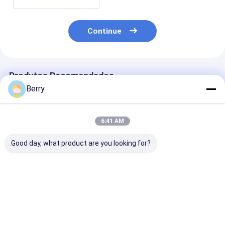
Continue
Produtos Recomendados
Berry
6:41 AM
Good day, what product are you looking for?
Motor automático
Acessórios de toldo,
Caixa de engr
de toldo exterior
peças de
de toldo manua
Sensor de vento-sol
sombreamento,
trabalho pesa
Controle remoto
suportes de toldo de
para toldo de 
Alumínio revestido
alumínio e aço
retrátil, toldo
Melhor preço
Melhor preço
Melhor pr
vertical de alu
capuz de rabo