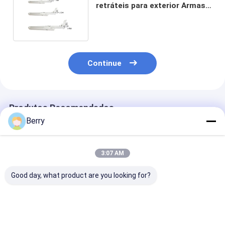
retráteis para exterior Armas
de toldos retráteis de alumínio
Continue
Produtos Recomendados
Berry
3:07 AM
Good day, what product are you looking for?
Motor automático
Acessórios de toldo,
Caixa de engr
de toldo exterior
peças de
de toldo manua
Sensor de vento-sol
sombreamento,
trabalho pesa