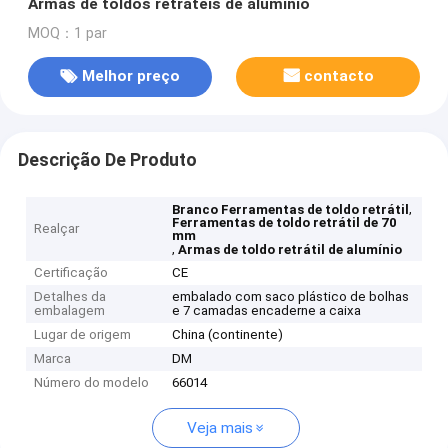
Armas de toldos retráteis de alumínio
MOQ：1 par
Melhor preço
contacto
Descrição De Produto
,
Branco Ferramentas de toldo retrátil
Ferramentas de toldo retrátil de 70
Realçar
mm
,
Armas de toldo retrátil de alumínio
Certificação
CE
Detalhes da
embalado com saco plástico de bolhas
embalagem
e 7 camadas encaderne a caixa
Lugar de origem
China (continente)
Marca
DM
Número do modelo
66014
Veja mais