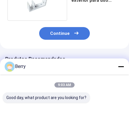
exterior para uso
comercial
Continue
Produtos Recomendados
Berry
9:03 AM
Good day, what product are you looking for?
Suporte telescópico
Suporte de alumínio
Código da ins
do toldo, acessórios,
de alta qualidade do
do toldo, peça
componentes do
teto do toldo, código
exteriores do 
toldo, acessórios de
da instalação do
de Chinses, su