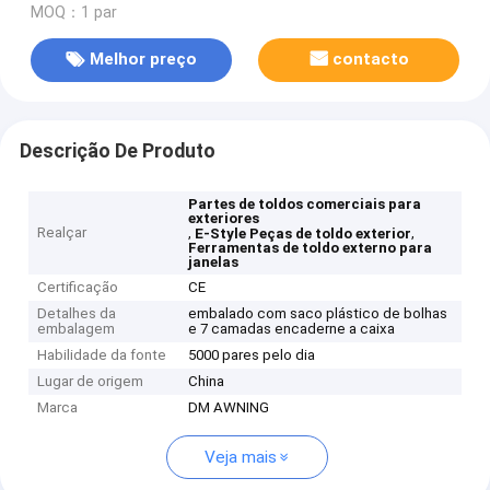
MOQ：1 par
Melhor preço
contacto
Descrição De Produto
Partes de toldos comerciais para
exteriores
Realçar
,
,
E-Style Peças de toldo exterior
Ferramentas de toldo externo para
janelas
Certificação
CE
Detalhes da
embalado com saco plástico de bolhas
embalagem
e 7 camadas encaderne a caixa
Habilidade da fonte
5000 pares pelo dia
Lugar de origem
China
Marca
DM AWNING
Veja mais