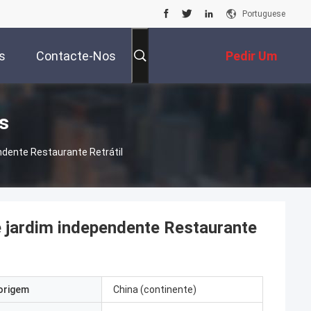
Portuguese
s
Contacte-Nos
Pedir Um
Orçamento
s
ndente Restaurante Retrátil
e jardim independente Restaurante
origem
China (continente)