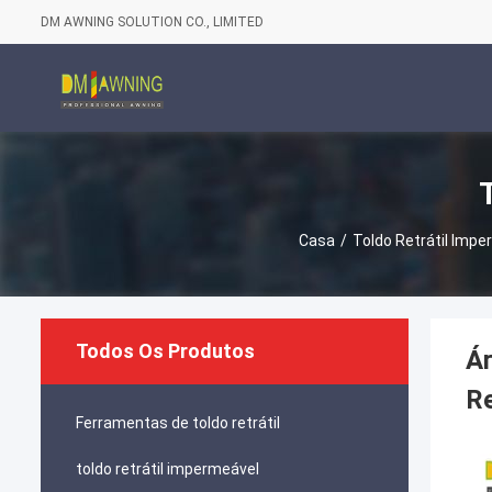
DM AWNING SOLUTION CO., LIMITED
Casa
/
Toldo Retrátil Impe
Todos Os Produtos
Ár
Re
Ferramentas de toldo retrátil
toldo retrátil impermeável