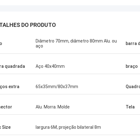
TALHES DO PRODUTO
Diâmetro 70mm, diâmetro 80mm Alu. ou
o
barra d
aço
ra quadrada
Aço 40x40mm
braço
ços extra
65x35mm/80x37mm
Quadr
ector
Alu. Morra. Molde
Tela
 Size
largura 6M, projeção bilateral 8m