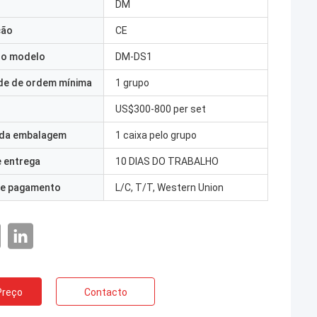
DM
ção
CE
o modelo
DM-DS1
de de ordem mínima
1 grupo
US$300-800 per set
 da embalagem
1 caixa pelo grupo
 entrega
10 DIAS DO TRABALHO
e pagamento
L/C, T/T, Western Union
Preço
Contacto