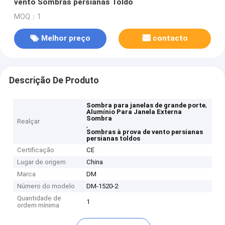
vento Sombras persianas Toldo
MOQ：1
Melhor preço
contacto
Descrição De Produto
,
Sombra para janelas de grande porte
Alumínio Para Janela Externa
Sombra
Realçar
,
Sombras à prova de vento persianas
persianas toldos
Certificação
CE
Lugar de origem
China
Marca
DM
Número do modelo
DM-1520-2
Quantidade de
1
ordem mínima