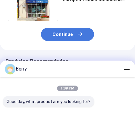
de vidro de pátio
Continue
Produtos Recomendados
Berry
1:09 PM
Good day, what product are you looking for?
Componentes
Outdoor Power
Algodão de al
retráteis de toldos
Coated French Style
retrátil para j
de estilo francês
Awnings Balcão da
Francês
janela