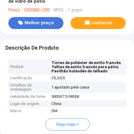
de vidro de pátio
Preço：USD$80~200
MOQ：1 grupo
Melhor preço
contacto
Descrição De Produto
,
Tintas de poliéster de estilo francês
Realçar
,
Telhas de estilo francês para pátio
Pavilhão holandês de telhado
Certificação
CE,SGS
Detalhes da
1 ajustado pela caixa
embalagem
Habilidade da fonte
500SETS/WEEK
Lugar de origem
China
Marca
DM
Veja mais