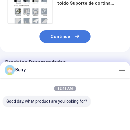
toldo Suporte de cortina
rolante Brackets de
montagem de toldo
Continue
Produtos Recomendados
Berry
12:41 AM
Good day, what product are you looking for?
Stepless Light &
Vendas Quentes
Kit blindado p
Privacy Control
Motorizadas Zíper à
telhado de arc
bedroom
Prova de Vento para
com cadeia de