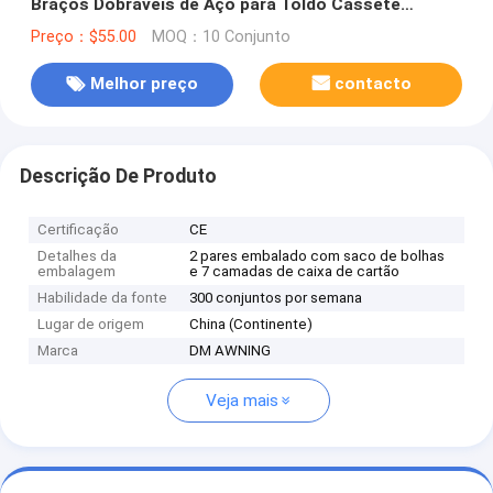
Braços Dobráveis de Aço para Toldo Cassete
Completo
Preço：$55.00
MOQ：10 Conjunto
Melhor preço
contacto
Descrição De Produto
Certificação
CE
Detalhes da
2 pares embalado com saco de bolhas
embalagem
e 7 camadas de caixa de cartão
Habilidade da fonte
300 conjuntos por semana
Lugar de origem
China (Continente)
Marca
DM AWNING
Veja mais