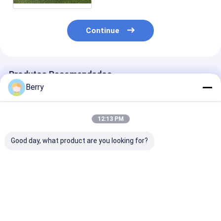
Continue
Produtos Recomendados
Berry
12:13 PM
Good day, what product are you looking for?
Motor automático
Acessórios de toldo,
Caixa de engr
de toldo exterior
peças de
de toldo manua
Sensor de vento-sol
sombreamento,
trabalho pesa
Controle remoto
suportes de toldo de
para toldo de 
Alumínio revestido
alumínio e aço
retrátil, toldo
Melhor preço
Melhor preço
Melhor pr
vertical de alu
capuz de rabo