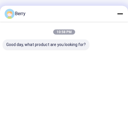
Casa
Mapa do
Fale
Desktop
Berry
Site
Conosco
Site
Mapa do Site
Política de Privacidade
Qualidade
Ferramentas de toldo retrátil
Fábrica da china.Copyright
10:58 PM
© 2026 DM AWNING SOLUTION CO., LIMITED. All Rights Reserved.
Good day, what product are you looking for?