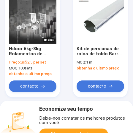
Ndoor 6kg-8kg
Kit de persianas de
Rolamentos de
rolos de toldo Barras
rolamento cortinas
frontais de toldo
Preço:
us$2.5 per set
MOQ:
1 m
acessórios Roller
exterior
MOQ:
100sets
obtenha o ultimo preço
Shade Kit de
Componentes de
embreagem
toldo retrátil
obtenha o ultimo preço
Mecanismo de
embreagem de rolos
contacto
contacto
para cortina
Economize seu tempo
Deixe-nos contatar os melhores produtos
com você.