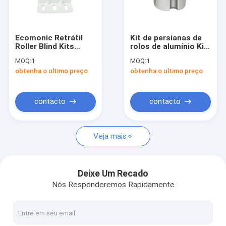
Visita à fábrica
Controle de qualidade
Ecomonic Retrátil
Kit de persianas de
Roller Blind Kits
rolos de alumínio Kit
Contacte-nos
Telhado Código de
de sombreamento de
MOQ:
1
MOQ:
1
Instalação Metal
rolos redondo
obtenha o ultimo preço
obtenha o ultimo preço
Telhado Brackets
Notícias
Suporte
Solicite um orçamento
contacto
contacto
Veja mais
Ferramentas de toldo retrátil
toldo retrátil impermeável
Deixe Um Recado
Nós Responderemos Rapidamente
Áreos de janelas retráteis
Pavilhão de telhado retrátil