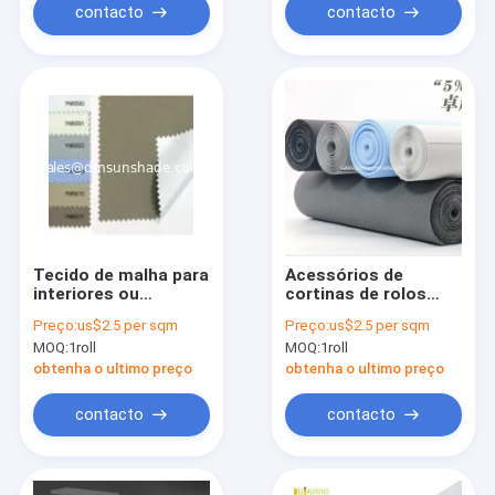
contacto
contacto
Tecido de malha para
Acessórios de
interiores ou
cortinas de rolos
exteriores para
para interiores
Preço:
us$2.5 per sqm
Preço:
us$2.5 per sqm
cortinas de rolos
MOQ:
1roll
MOQ:
1roll
Acessórios
obtenha o ultimo preço
obtenha o ultimo preço
contacto
contacto