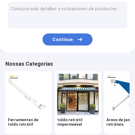
Telhas de estilo francês
tubo do rolo do toldo
Um guarda-chuva para pátio externo
Continue
Vela da máscara de Sun
Kit de telhado de pergola
Nossas Categorias
Toldo completo da gaveta
Equipamento para fechaduras de rolos
Ferramentas de
toldo retrátil
Áreos de janel
toldo retrátil
impermeável
retráteis