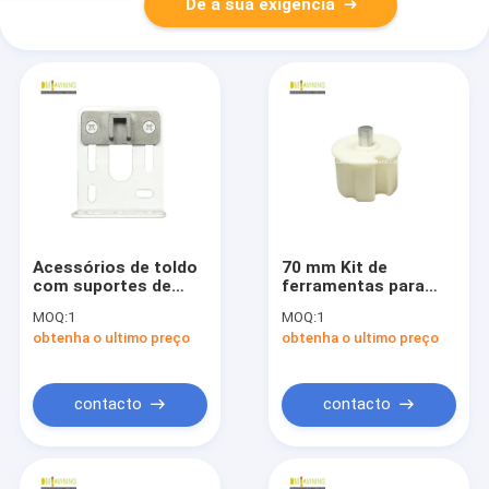
Dê a sua exigência
Acessórios de toldo
70 mm Kit de
com suportes de
ferramentas para
rolos
rolos cegos de nylon
MOQ:
1
MOQ:
1
obtenha o ultimo preço
obtenha o ultimo preço
contacto
contacto