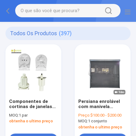
Todos Os Produtos
(397)
Componentes de
Persiana enrolável
cortinas de janelas
com manivela
de telhado
manual para peitoril
MOQ:
1 par
Preço:
$100.00 - $200.00
de janela de porta
obtenha o ultimo preço
MOQ:
1 conjunto
externa, à prova de
vento
obtenha o ultimo preço